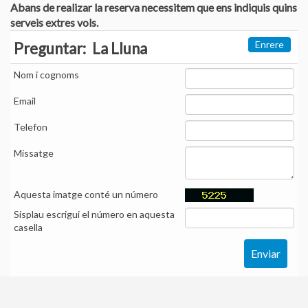
Abans de realizar la reserva necessitem que ens indiquis quins
serveis extres vols.
Enrere
Preguntar:
La Lluna
Nom i cognoms
Email
Telefon
Missatge
Aquesta imatge conté un número
Sisplau escrigui el número en aquesta
casella