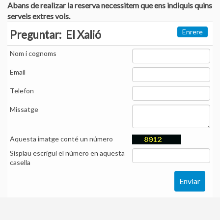
Abans de realizar la reserva necessitem que ens indiquis quins
serveis extres vols.
Enrere
Preguntar:
El Xalió
Nom i cognoms
Email
Telefon
Missatge
Aquesta imatge conté un número
Sisplau escrigui el número en aquesta
casella